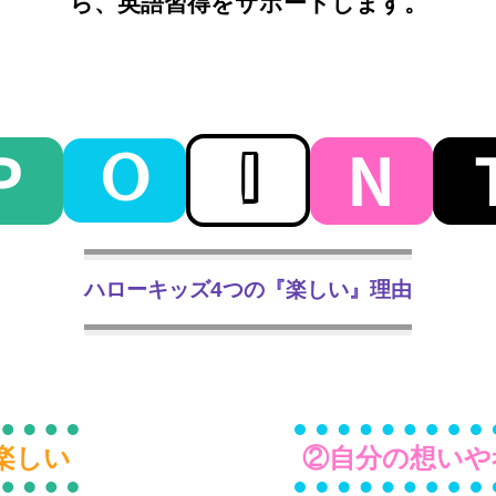
ら、英語習得をサポートします。
P
N
O
I
ハローキッズ4つの『楽しい』理由
楽しい
②自分の想いや