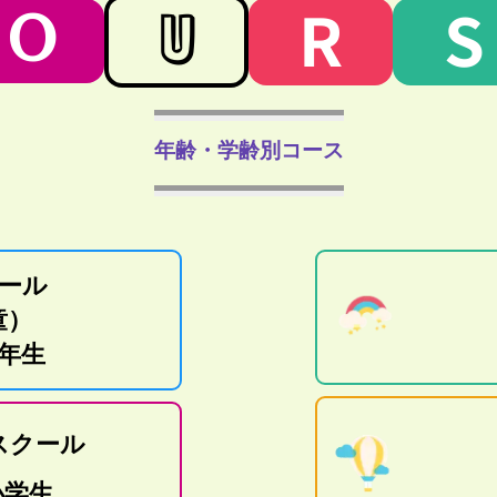
R
S
O
U
年齢・学齢別コース
ール
童）
6年生
スクール
小学生