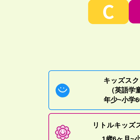
C
キッズスク
（英語学
年少~小学
リトルキッズ
1歳6ヶ月~