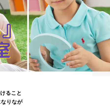
る』
室
つけること
になりなが