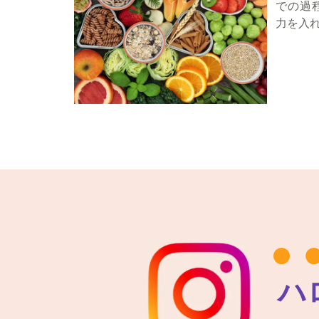
での過
力を入
ハ