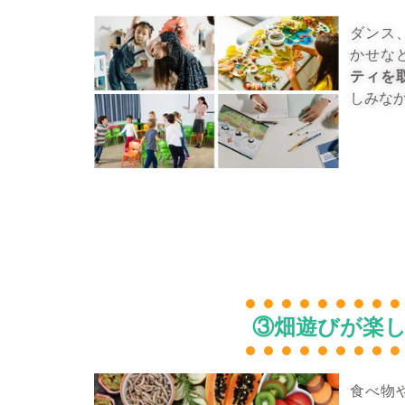
ダンス
かせな
ティを
しみな
③畑遊びが楽
食べ物