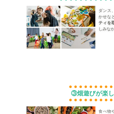
ダンス
かせな
ティを
しみな
③畑遊びが楽
食べ物