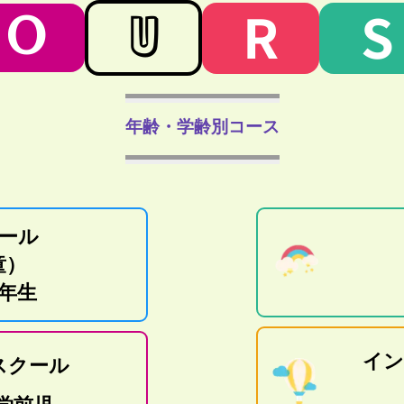
R
S
O
U
年齢・学齢別コース
ール
童）
6年生
イン
スクール