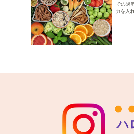
での過
力を入
ハ