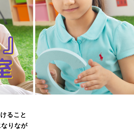
る』
室
つけること
になりなが