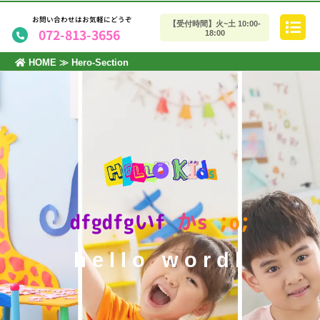
お問い合わせはお気軽にどうぞ
【受付時間】火~土 10:00-
072-813-3656
18:00
HOME
≫
Hero-Section
dfgdfgいf
かs
;o;
hello wordl