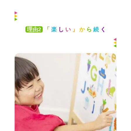
理由2
「
楽
し
い
」
か
ら
続
く