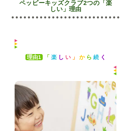
ペッピーキッズクラブ2つの「楽
しい」理由​
理由1
「
楽
し
い
」
か
ら
続
く​