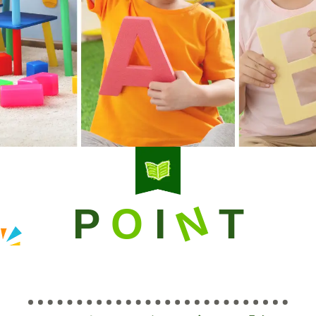
N
P
O
I
T