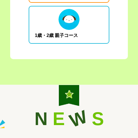
1歳・2歳 親子コース
W
N
E
S