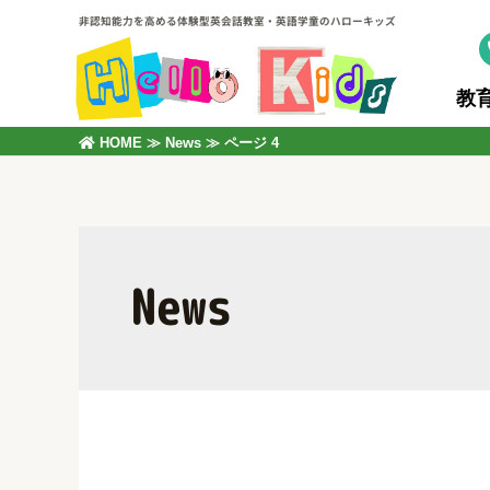
非認知能力を高める体験型英会話教室・英語学童のハローキッズ
教
HOME
≫
News
≫
ページ 4
News