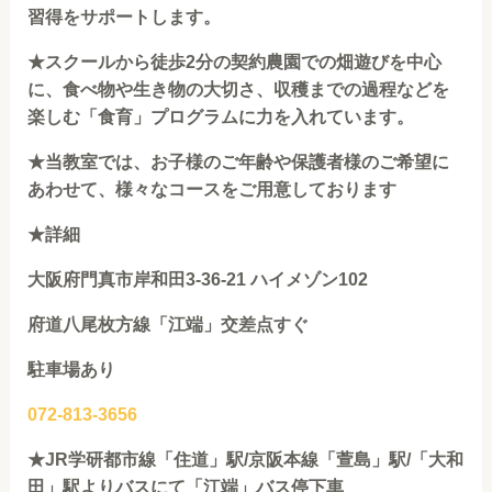
習得をサポートします。
★
スクールから徒歩2分の契約農園での畑遊びを中心
に、食べ物や生き物の大切さ、収穫までの過程などを
楽しむ「食育」プログラムに力を入れています。
★
当教室では、お子様のご年齢や⁡⁡保護者様のご希望に
あわせて、様々なコースを⁡ご用意しております
★詳細
大阪府門真市岸和田3-36-21 ハイメゾン102
府道八尾枚方線「江端」交差点すぐ
駐車場あり
072-813-3656
★JR学研都市線「住道」駅/京阪本線「萱島」駅/「大和
田」駅よりバスにて「江端」バス停下車