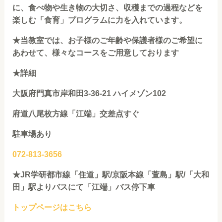
に、食べ物や生き物の大切さ、収穫までの過程などを
楽しむ「食育」プログラムに力を入れています。
★
当教室では、お子様のご年齢や⁡⁡保護者様のご希望に
あわせて、様々なコースを⁡ご用意しております
★詳細
大阪府門真市岸和田3-36-21 ハイメゾン102
府道八尾枚方線「江端」交差点すぐ
駐車場あり
072-813-3656
★JR学研都市線「住道」駅/京阪本線「萱島」駅/「大和
田」駅よりバスにて「江端」バス停下車
トップページはこちら