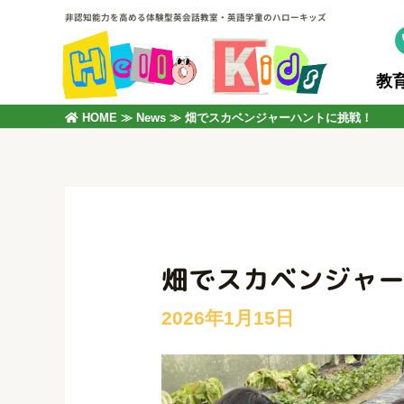
非認知能力を高める体験型英会話教室・英語学童のハローキッズ
教
HOME
≫
News
≫
畑でスカベンジャーハントに挑戦！
畑でスカベンジャ