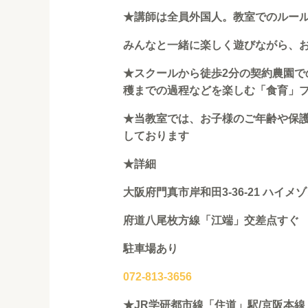
★講師は全員外国人。教室でのルールは”on
みんなと一緒に楽しく遊びながら、
★
スクールから徒歩2分の契約農園で
穫までの過程などを楽しむ「食育」
★
当教室では、お子様のご年齢や⁡⁡保
しております
★詳細
大阪府門真市岸和田3-36-21 ハイメゾ
府道八尾枚方線「江端」交差点すぐ
駐車場あり
072-813-3656
★JR学研都市線「住道」駅/京阪本